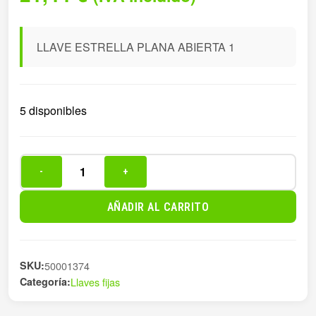
LLAVE ESTRELLA PLANA ABIERTA 1
5 disponibles
-
+
LLAVE
ESTRELLA
AÑADIR AL CARRITO
PLANA
ABIERTA
1
SKU:
50001374
cantidad
Categoría:
Llaves fijas