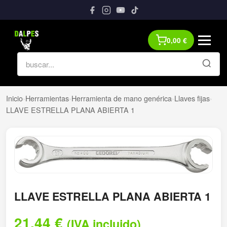
0,00
€
Inicio
›
Herramientas
›
Herramienta de mano genérica
›
Llaves fijas
›
LLAVE ESTRELLA PLANA ABIERTA 1
LLAVE ESTRELLA PLANA ABIERTA 1
21,44
€
(IVA incluido)