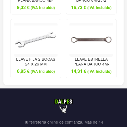
PLANA BAHCO 4M-
BAHCO 6M-25-2
9,32
€
16,73
€
(IVA incluido)
(IVA incluido)
LLAVE FIJA 2 BOCAS
LLAVE ESTRELLA
24 X 26 MM
PLANA BAHCO 4M-
6,95
€
14,31
€
(IVA incluido)
(IVA incluido)
Tu ferretería online de confianza. Más de 44