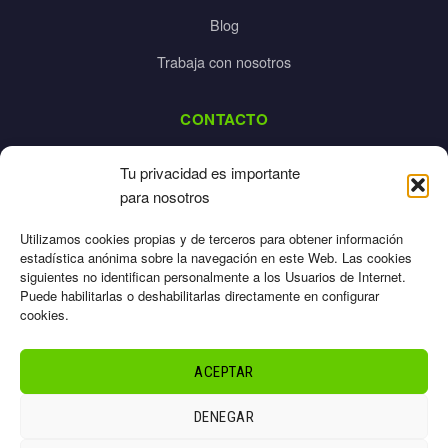
Blog
Trabaja con nosotros
CONTACTO
dalpes@dalpes.com
Tu privacidad es importante
925 532 213
para nosotros
L-V: 8:00-14:00 / 16:00-20:00
Utilizamos cookies propias y de terceros para obtener información
estadística anónima sobre la navegación en este Web. Las cookies
siguientes no identifican personalmente a los Usuarios de Internet.
Puede habilitarlas o deshabilitarlas directamente en configurar
cookies.
Aviso Legal
Privacidad
ACEPTAR
Cookies
Términos
DENEGAR
Sitemap
© 2026 Dalpes – Todos los derechos reservados