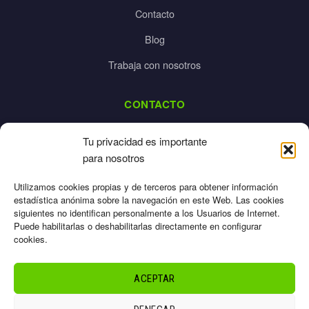
Contacto
Blog
Trabaja con nosotros
CONTACTO
dalpes@dalpes.com
Tu privacidad es importante
925 532 213
para nosotros
L-V: 8:00-14:00 / 16:00-20:00
Utilizamos cookies propias y de terceros para obtener información
estadística anónima sobre la navegación en este Web. Las cookies
siguientes no identifican personalmente a los Usuarios de Internet.
Puede habilitarlas o deshabilitarlas directamente en configurar
cookies.
Aviso Legal
Privacidad
ACEPTAR
Cookies
Términos