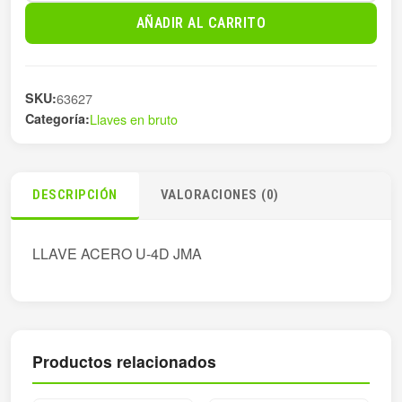
ACERO
AÑADIR AL CARRITO
JMA
U-
4D
SKU:
63627
cantidad
Categoría:
Llaves en bruto
DESCRIPCIÓN
VALORACIONES (0)
LLAVE ACERO U-4D JMA
Productos relacionados