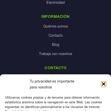
Electricidad
INFORMACIÓN
Quiénes somos
Contacto
Blog
Trabaja con nosotros
CONTACTO
dalpes@dalpes.com
Tu privacidad es importante
925 532 213
para nosotros
L-V: 8:00-14:00 / 16:00-20:00
Utilizamos cookies propias y de terceros para obtener información
estadística anónima sobre la navegación en este Web. Las cookies
siguientes no identifican personalmente a los Usuarios de Internet.