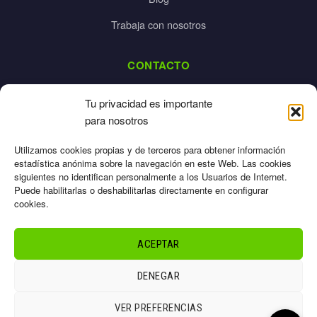
Trabaja con nosotros
CONTACTO
dalpes@dalpes.com
Tu privacidad es importante
925 532 213
para nosotros
L-V: 8:00-14:00 / 16:00-20:00
Utilizamos cookies propias y de terceros para obtener información
estadística anónima sobre la navegación en este Web. Las cookies
siguientes no identifican personalmente a los Usuarios de Internet.
Puede habilitarlas o deshabilitarlas directamente en configurar
cookies.
Aviso Legal
Privacidad
ACEPTAR
Cookies
Términos
DENEGAR
Sitemap
© 2026 Dalpes – Todos los derechos reservados
VER PREFERENCIAS