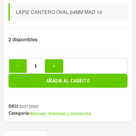
LÁPIZ CANTERO OVAL 24MM MAD 10
2 disponibles
-
+
LÁPIZ
CANTERO
AÑADIR AL CARRITO
OVAL
24MM
MAD
SKU:
50012685
10
Categoría:
Marcaje, tiralíneas y accesorios
cantidad