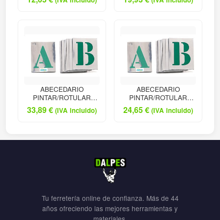
ABECEDARIO
ABECEDARIO
PINTAR/ROTULAR
PINTAR/ROTULAR
080M
040M
33,89
€
24,65
€
(IVA incluido)
(IVA incluido)
Tu ferretería online de confianza. Más de 44
años ofreciendo las mejores herramientas y
materiales.