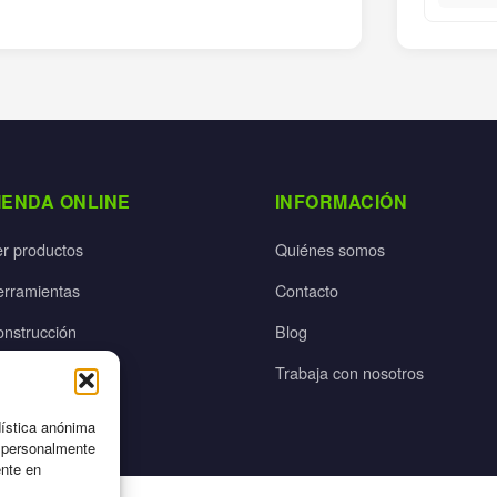
IENDA ONLINE
INFORMACIÓN
er productos
Quiénes somos
erramientas
Contacto
onstrucción
Blog
rdín
Trabaja con nosotros
ectricidad
dística anónima
n personalmente
ente en