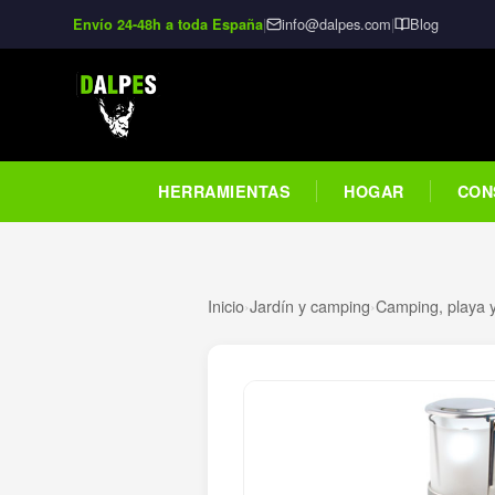
|
info@dalpes.com
|
Blog
Envío 24-48h a toda España
HERRAMIENTAS
HOGAR
CON
Inicio
›
Jardín y camping
›
Camping, playa y 