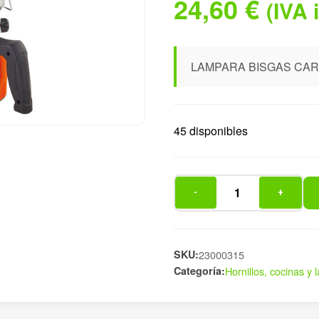
24,60
€
(IVA 
LAMPARA BISGAS CAR
45 disponibles
-
+
LAMPARA
BISGAS
CARTUCHO
190
SKU:
23000315
Categoría:
Hornillos, cocinas y
GR
cantidad