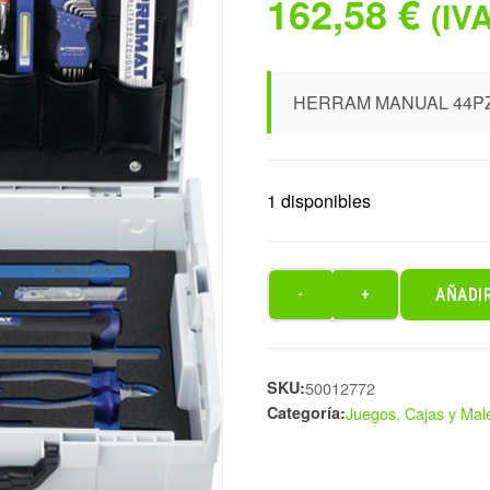
162,58
€
(IVA
HERRAM MANUAL 44PZ
1 disponibles
AÑADI
-
+
HERRAM
MANUAL
44PZ
SKU:
MALETIN
50012772
Categoría:
Juegos, Cajas y Male
L-
B
cantidad