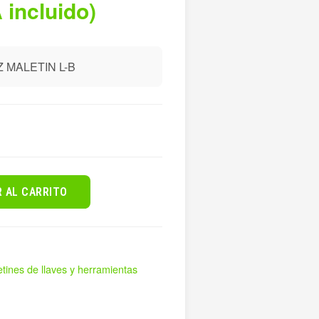
 incluido)
 MALETIN L-B
R AL CARRITO
tines de llaves y herramientas