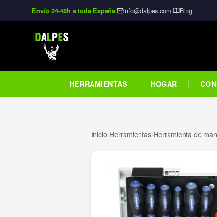
|
info@dalpes.com
|
Blog
Envío 24-48h a toda España
HERRAMIENTAS
HOGAR
CON
Inicio
›
Herramientas
›
Herramienta de man