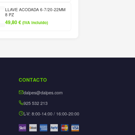
LLAVE ACODADA 6-7/20-22MM
8 PZ
49,80
€
(IVA incluido)
CONTACTO
dalpes@dalpes.com
925 532 213
L-V: 8:00-14:00 / 16:00-20:00