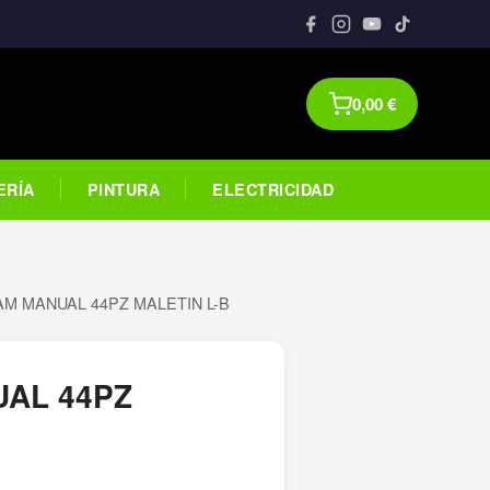
0,00
€
ERÍA
PINTURA
ELECTRICIDAD
M MANUAL 44PZ MALETIN L-B
AL 44PZ