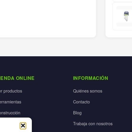
IENDA ONLINE
INFORMACIÓN
er productos
Quiénes somos
erramientas
Contacto
onstrucción
Blog
rdín
Trabaja con nosotros