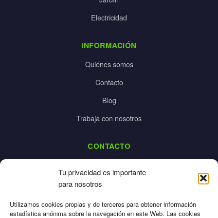
Electricidad
INFORMACIÓN
Quiénes somos
Contacto
Blog
Trabaja con nosotros
CONTACTO
dalpes@dalpes.com
Tu privacidad es importante
925 532 213
para nosotros
L-V: 8:00-14:00 / 16:00-20:00
Utilizamos cookies propias y de terceros para obtener información
estadística anónima sobre la navegación en este Web. Las cookies