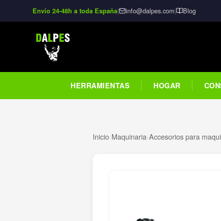
|
info@dalpes.com
|
Blog
Envío 24-48h a toda España
HERRAMIENTAS
HOGAR
CON
Inicio
›
Maquinaria
›
Accesorios para maquin