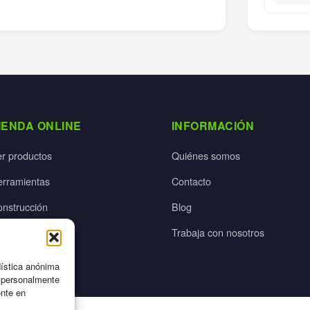
IENDA ONLINE
INFORMACIÓN
er productos
Quiénes somos
erramientas
Contacto
onstrucción
Blog
rdín
Trabaja con nosotros
ectricidad
dística anónima
n personalmente
ente en