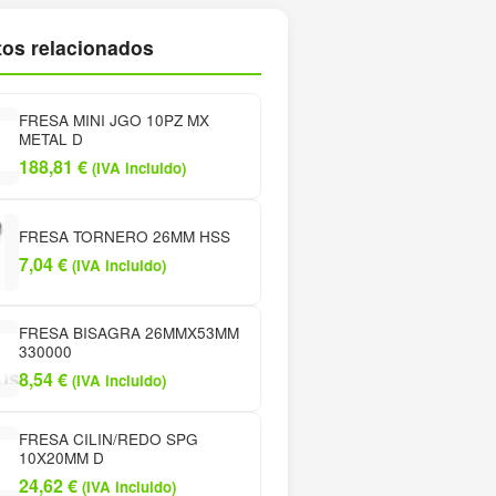
os relacionados
FRESA MINI JGO 10PZ MX
METAL D
188,81
€
(IVA incluido)
FRESA TORNERO 26MM HSS
7,04
€
(IVA incluido)
FRESA BISAGRA 26MMX53MM
330000
8,54
€
(IVA incluido)
FRESA CILIN/REDO SPG
10X20MM D
24,62
€
(IVA incluido)