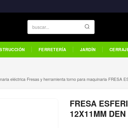
STRUCCIÓN
FERRETERÍA
JARDÍN
CERRAJ
aria eléctrica
›
Fresas y herramienta torno para maquinaria
›
FRESA E
FRESA ESFER
12X11MM DEN