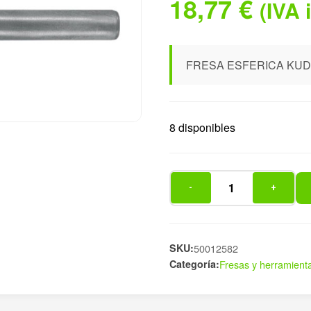
18,77
€
(IVA 
FRESA ESFERICA KUD
8 disponibles
-
+
FRESA
ESFERICA
KUD
12X11MM
SKU:
50012582
Categoría:
Fresas y herramient
DEN
cantidad