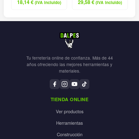
18,14
€
29,58
€
(IVA incluido)
(IVA incluido)
Tu ferretería online de confianza. Más de 44
años ofreciendo las mejores herramientas y
materiales.
TIENDA ONLINE
Ver productos
Herramientas
Construcción