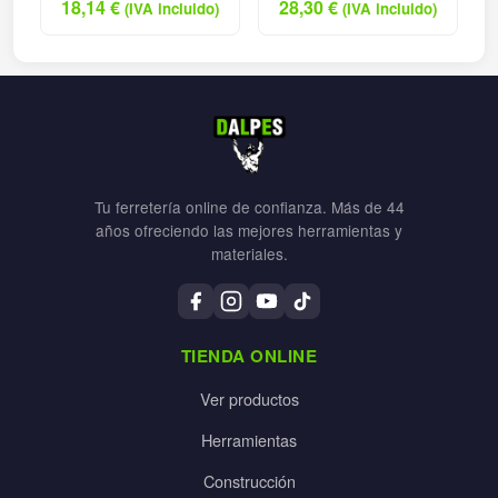
18,14
€
28,30
€
(IVA incluido)
(IVA incluido)
Tu ferretería online de confianza. Más de 44
años ofreciendo las mejores herramientas y
materiales.
TIENDA ONLINE
Ver productos
Herramientas
Construcción