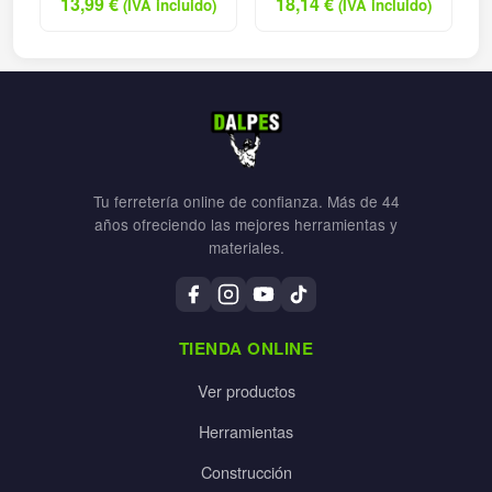
13,99
€
18,14
€
(IVA incluido)
(IVA incluido)
Tu ferretería online de confianza. Más de 44
años ofreciendo las mejores herramientas y
materiales.
TIENDA ONLINE
Ver productos
Herramientas
Construcción