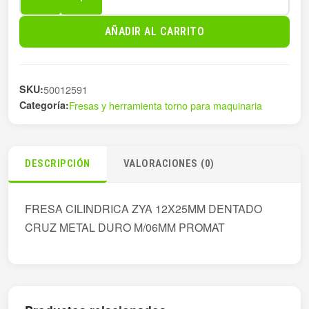
FRESA
CILINDRICA
AÑADIR AL CARRITO
ZYA
12X25MM
D
SKU:
50012591
cantidad
Categoría:
Fresas y herramienta torno para maquinaria
DESCRIPCIÓN
VALORACIONES (0)
FRESA CILINDRICA ZYA 12X25MM DENTADO
CRUZ METAL DURO M/06MM PROMAT