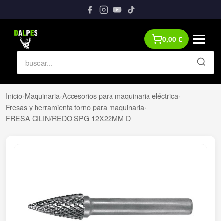
0,00
€
Inicio
›
Maquinaria
›
Accesorios para maquinaria eléctrica
›
Fresas y herramienta torno para maquinaria
›
FRESA CILIN/REDO SPG 12X22MM D