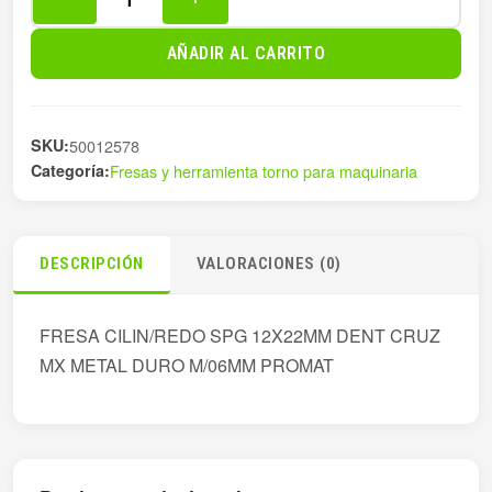
FRESA
CILIN/REDO
AÑADIR AL CARRITO
SPG
12X22MM
D
SKU:
50012578
cantidad
Categoría:
Fresas y herramienta torno para maquinaria
DESCRIPCIÓN
VALORACIONES (0)
FRESA CILIN/REDO SPG 12X22MM DENT CRUZ
MX METAL DURO M/06MM PROMAT