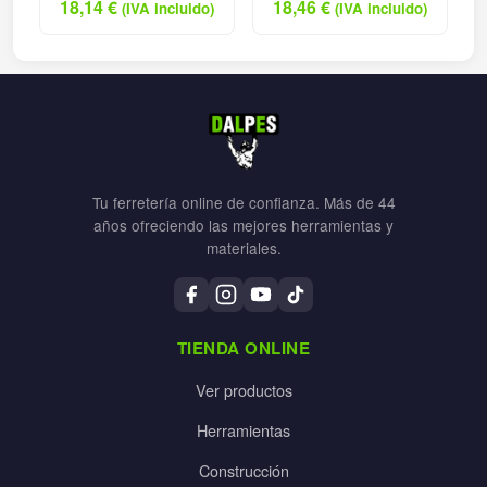
18,14
€
18,46
€
(IVA incluido)
(IVA incluido)
Tu ferretería online de confianza. Más de 44
años ofreciendo las mejores herramientas y
materiales.
TIENDA ONLINE
Ver productos
Herramientas
Construcción