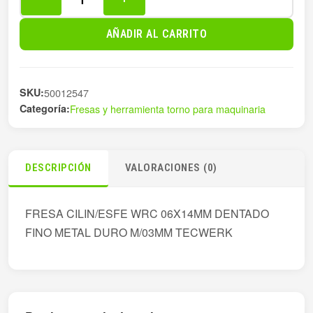
FRESA
CILIN/ESFE
AÑADIR AL CARRITO
WRC
06X14MM
D
SKU:
50012547
cantidad
Categoría:
Fresas y herramienta torno para maquinaria
DESCRIPCIÓN
VALORACIONES (0)
FRESA CILIN/ESFE WRC 06X14MM DENTADO
FINO METAL DURO M/03MM TECWERK