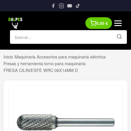
0,00
€
Inicio
›
Maquinaria
›
Accesorios para maquinaria eléctrica
›
Fresas y herramienta torno para maquinaria
›
FRESA CILIN/ESFE WRC 06X14MM D