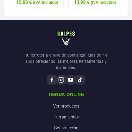
19,88
€
13,99
€
(IVA incluido)
(IVA incluido)
Tu ferretería online de confianza. Más de 44
años ofreciendo las mejores herramientas y
materiales.
TIENDA ONLINE
Ver productos
Herramientas
Construcción