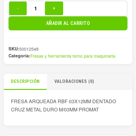
-
+
FRESA
ARQUEADA
AÑADIR AL CARRITO
RBF
03X12MM
DEN
SKU:
50012548
cantidad
Categoría:
Fresas y herramienta torno para maquinaria
DESCRIPCIÓN
VALORACIONES (0)
FRESA ARQUEADA RBF 03X12MM DENTADO
CRUZ METAL DURO M/03MM PROMAT