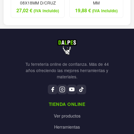
08X18MM D/CRUZ
MM
27,02
€
19,88
€
(IVA incluido)
(IVA incluido)
Tu ferretería online de confianza. Más de 44
años ofreciendo las mejores herramientas y
materiales.
TIENDA ONLINE
Ver productos
Herramientas