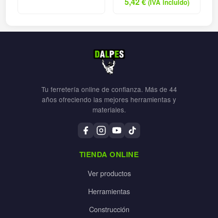
5,42
€
(IVA incluido)
Tu ferretería online de confianza. Más de 44
años ofreciendo las mejores herramientas y
materiales.
TIENDA ONLINE
Ver productos
Herramientas
Construcción