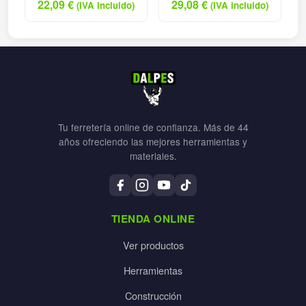
22,09
€
29,08
€
(IVA incluido)
(IVA incluido)
Tu ferretería online de confianza. Más de 44
años ofreciendo las mejores herramientas y
materiales.
TIENDA ONLINE
Ver productos
Herramientas
Construcción