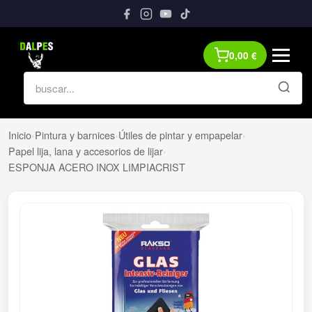
0,00
€
Inicio
›
Pintura y barnices
›
Útiles de pintar y empapelar
›
Papel lija, lana y accesorios de lijar
›
ESPONJA ACERO INOX LIMPIACRIST