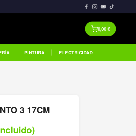
0,00
€
ERÍA
PINTURA
ELECTRICIDAD
NTO 3 17CM
incluido)