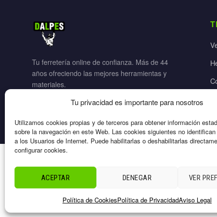
T
V
Tu ferretería online de confianza. Más de 44
H
años ofreciendo las mejores herramientas y
C
materiales.
Ja
Tu privacidad es importante para nosotros
El
Utilizamos cookies propias y de terceros para obtener información esta
sobre la navegación en este Web. Las cookies siguientes no identifica
a los Usuarios de Internet. Puede habilitarlas o deshabilitarlas directam
configurar cookies.
© 2026 Dalpes – Todos los derechos reservados
ACEPTAR
DENEGAR
VER PRE
Política de Cookies
Política de Privacidad
Aviso Legal