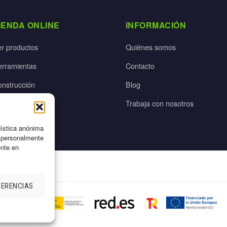
IENDA ONLINE
INFORMACIÓN
er productos
Quiénes somos
erramientas
Contacto
onstrucción
Blog
rdín
Trabaja con nosotros
ectricidad
dística anónima
n personalmente
ente en
FERENCIAS