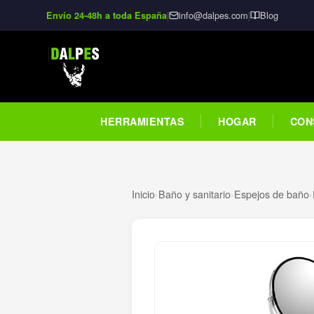
|
info@dalpes.com
|
Blog
Envío 24-48h a toda España
HERRAMIENTAS
HOGAR
CON
Inicio
›
Baño y sanitario
›
Espejos de baño
›