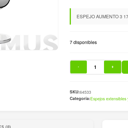
ESPEJO AUMENTO 3 1
7 disponibles
-
+
ESPEJO
AUMENTO
3
17CM
SKU:
64533
Categoría:
Espejos extensibles
cantidad
S (0)