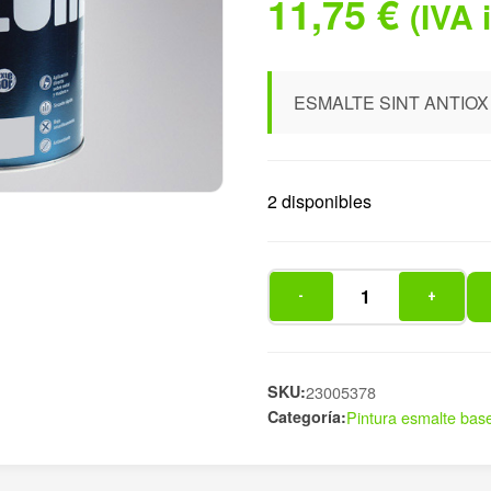
11,75
€
(IVA 
ESMALTE SINT ANTIOX 
2 disponibles
-
+
ESMALTE
SINT
ANTIOX
BRILLO
SKU:
23005378
Categoría:
Pintura esmalte base
750
cantidad