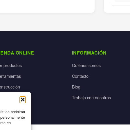
IENDA ONLINE
INFORMACIÓN
er productos
Quiénes somos
erramientas
Contacto
onstrucción
Blog
rdín
Trabaja con nosotros
ectricidad
dística anónima
n personalmente
ente en