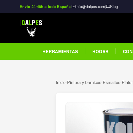
|
info@dalpes.com
|
Blog
Envío 24-48h a toda España
HERRAMIENTAS
HOGAR
CON
Inicio
›
Pintura y barnices
›
Esmaltes
›
Pintu