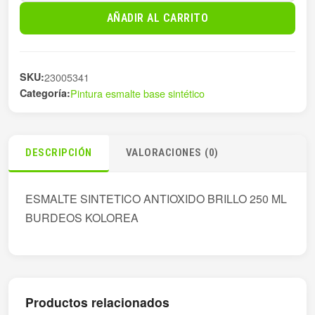
SINT
AÑADIR AL CARRITO
ANTIOX
BRILLO
250
SKU:
23005341
cantidad
Categoría:
Pintura esmalte base sintético
DESCRIPCIÓN
VALORACIONES (0)
ESMALTE SINTETICO ANTIOXIDO BRILLO 250 ML
BURDEOS KOLOREA
Productos relacionados