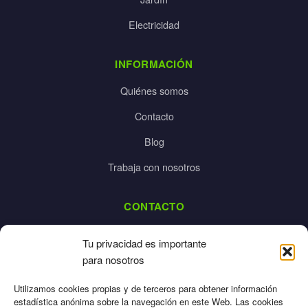
Electricidad
INFORMACIÓN
Quiénes somos
Contacto
Blog
Trabaja con nosotros
CONTACTO
dalpes@dalpes.com
Tu privacidad es importante
925 532 213
para nosotros
L-V: 8:00-14:00 / 16:00-20:00
Utilizamos cookies propias y de terceros para obtener información
estadística anónima sobre la navegación en este Web. Las cookies