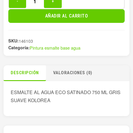
-
+
ESMALTE
AL
AÑADIR AL CARRITO
AGUA
ECO
SATINADO
SKU:
146103
7
Categoría:
Pintura esmalte base agua
cantidad
DESCRIPCIÓN
VALORACIONES (0)
ESMALTE AL AGUA ECO SATINADO 750 ML GRIS
SUAVE KOLOREA