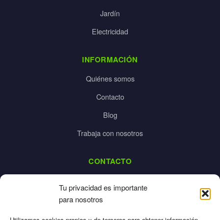
Jardín
Electricidad
INFORMACIÓN
Quiénes somos
Contacto
Blog
Trabaja con nosotros
CONTACTO
dalpes@dalpes.com
Tu privacidad es importante
925 532 213
para nosotros
L-V: 8:00-14:00 / 16:00-20:00
Utilizamos cookies propias y de terceros para obtener información