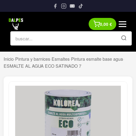
0,00
€
Inicio
›
Pintura y barnices
›
Esmaltes
›
Pintura esmalte base agua
›
ESMALTE AL AGUA ECO SATINADO 7