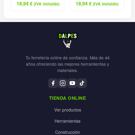
18,94
€
18,94
€
(IVA incluido)
(IVA incluido)
Tu ferretería online de confianza. Más de 44
años ofreciendo las mejores herramientas y
materiales.
TIENDA ONLINE
Ver productos
Herramientas
Construcción