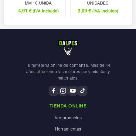
MM 10 UNIDA
UNIDADES
4,91
€
3,09
€
(IVA incluido)
(IVA incluido)
Tu ferretería online de confianza. Más de 44
años ofreciendo las mejores herramientas y
materiales.
TIENDA ONLINE
Ver productos
Herramientas