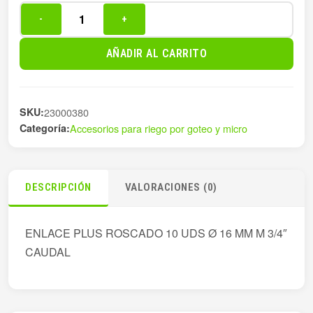
-
+
ENLACE
PLUS
AÑADIR AL CARRITO
ROSCADO
10
UDS
SKU:
23000380
Ø16
Categoría:
Accesorios para riego por goteo y micro
cantidad
DESCRIPCIÓN
VALORACIONES (0)
ENLACE PLUS ROSCADO 10 UDS Ø 16 MM M 3/4″
CAUDAL