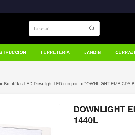
STRUCCIÓN
FERRETERÍA
JARDÍN
CERRAJ
or
›
Bombillas LED
›
Downlight LED compacto
›
DOWNLIGHT EMP CDA B
DOWNLIGHT E
1440L