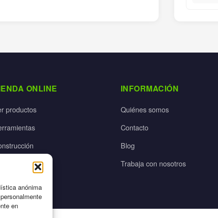
IENDA ONLINE
INFORMACIÓN
er productos
Quiénes somos
erramientas
Contacto
onstrucción
Blog
rdín
Trabaja con nosotros
ectricidad
dística anónima
n personalmente
ente en