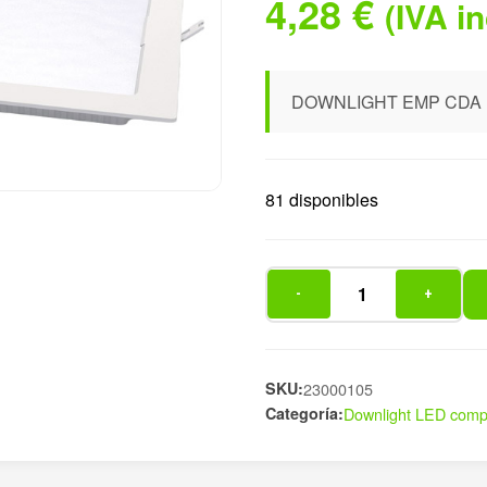
4,28
€
(IVA i
DOWNLIGHT EMP CDA 
81 disponibles
-
+
DOWNLIGHT
EMP
CDA
BL
SKU:
23000105
Categoría:
Downlight LED comp
18W
1440L
cantidad