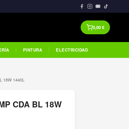
0,00
€
ERÍA
PINTURA
ELECTRICIDAD
L 18W 1440L
MP CDA BL 18W