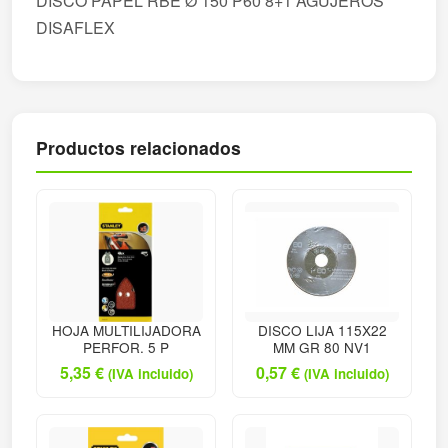
DISCO PAPEL RBE Ø 150 P60 8+1 AGUJEROS
DISAFLEX
Productos relacionados
HOJA MULTILIJADORA
DISCO LIJA 115X22
PERFOR. 5 P
MM GR 80 NV1
5,35
€
0,57
€
(IVA incluido)
(IVA incluido)