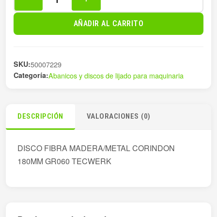
DISCO
LIJA
AÑADIR AL CARRITO
FIBRA
Ø180MM
GR060
SKU:
50007229
cantidad
Categoría:
Abanicos y discos de lijado para maquinaria
DESCRIPCIÓN
VALORACIONES (0)
DISCO FIBRA MADERA/METAL CORINDON
180MM GR060 TECWERK