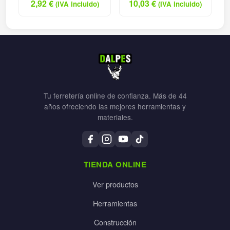
2,92
€
10,03
€
(IVA incluido)
(IVA incluido)
Tu ferretería online de confianza. Más de 44
años ofreciendo las mejores herramientas y
materiales.
TIENDA ONLINE
Ver productos
Herramientas
Construcción