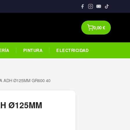
0,00
€
ERÍA
PINTURA
ELECTRICIDAD
JA ADH Ø125MM GR600 40
DH Ø125MM