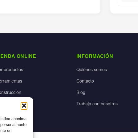
IENDA ONLINE
INFORMACIÓN
er productos
Quiénes somos
erramientas
Contacto
onstrucción
Blog
rdín
Trabaja con nosotros
ectricidad
dística anónima
n personalmente
ente en