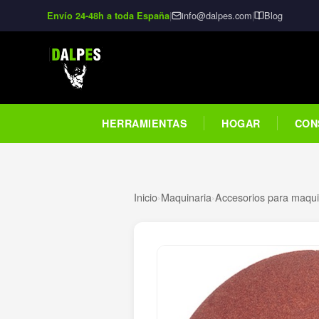
|
info@dalpes.com
|
Blog
Envío 24-48h a toda España
HERRAMIENTAS
HOGAR
CON
Inicio
›
Maquinaria
›
Accesorios para maquin