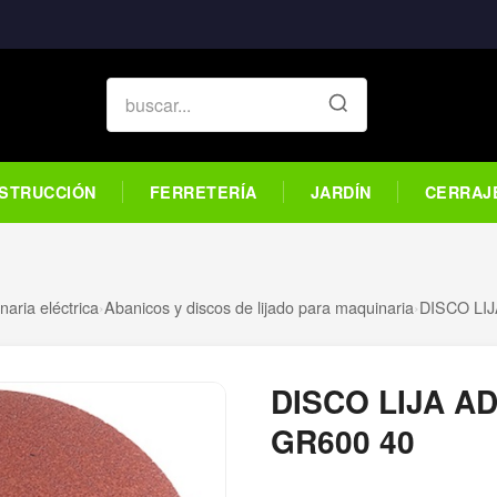
STRUCCIÓN
FERRETERÍA
JARDÍN
CERRAJ
aria eléctrica
›
Abanicos y discos de lijado para maquinaria
›
DISCO LI
DISCO LIJA A
GR600 40