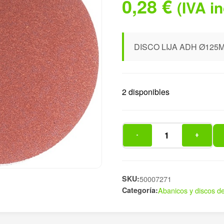
0,28
€
(IVA i
DISCO LIJA ADH Ø125
2 disponibles
-
+
DISCO
LIJA
ADH
Ø125MM
SKU:
50007271
Categoría:
Abanicos y discos de
GR600
40
cantidad