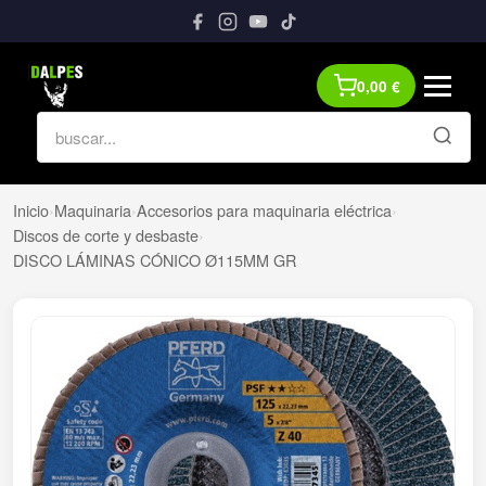
0,00
€
Inicio
›
Maquinaria
›
Accesorios para maquinaria eléctrica
›
Discos de corte y desbaste
›
DISCO LÁMINAS CÓNICO Ø115MM GR