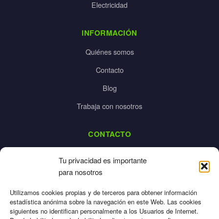
Electricidad
INFORMACIÓN
Quiénes somos
Contacto
Blog
Trabaja con nosotros
CONTACTO
dalpes@dalpes.com
Tu privacidad es importante
925 532 213
para nosotros
L-V: 8:00-14:00 / 16:00-20:00
Utilizamos cookies propias y de terceros para obtener información
estadística anónima sobre la navegación en este Web. Las cookies
siguientes no identifican personalmente a los Usuarios de Internet.