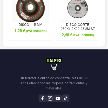
DISCO 115 MM
DISCO CORTE
230X1,9X22,23MM ST
1,26
€
(IVA incluido)
2,46
€
(IVA incluido)
Tu ferretería online de confianza. Más de 44
años ofreciendo las mejores herramientas y
materiales.