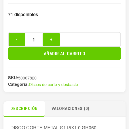
71 disponibles
-
+
DISCO
CORTE
AÑADIR AL CARRITO
METAL
Ø115X1,0
GR0
SKU:
50007820
cantidad
Categoría:
Discos de corte y desbaste
DESCRIPCIÓN
VALORACIONES (0)
DISCO CORTE METAL Ø115X1,0 GR060