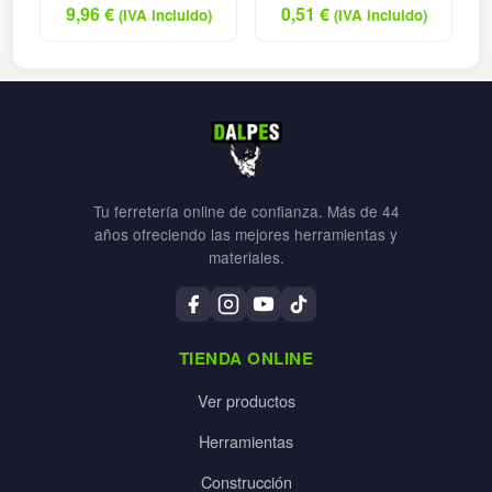
9,96
€
0,51
€
(IVA incluido)
(IVA incluido)
Tu ferretería online de confianza. Más de 44
años ofreciendo las mejores herramientas y
materiales.
TIENDA ONLINE
Ver productos
Herramientas
Construcción