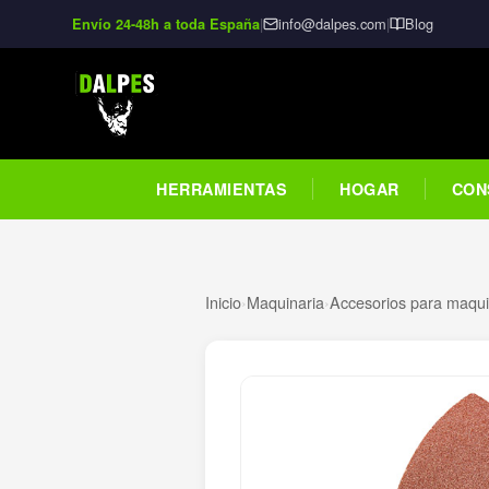
|
info@dalpes.com
|
Blog
Envío 24-48h a toda España
HERRAMIENTAS
HOGAR
CON
Inicio
›
Maquinaria
›
Accesorios para maquin