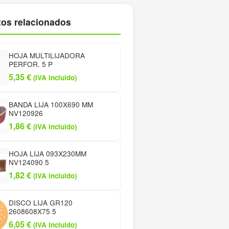
os relacionados
HOJA MULTILIJADORA
PERFOR. 5 P
5,35
€
(IVA incluido)
BANDA LIJA 100X690 MM
NV120926
1,86
€
(IVA incluido)
HOJA LIJA 093X230MM
NV124090 5
1,82
€
(IVA incluido)
DISCO LIJA GR120
2608608X75 5
6,05
€
(IVA incluido)