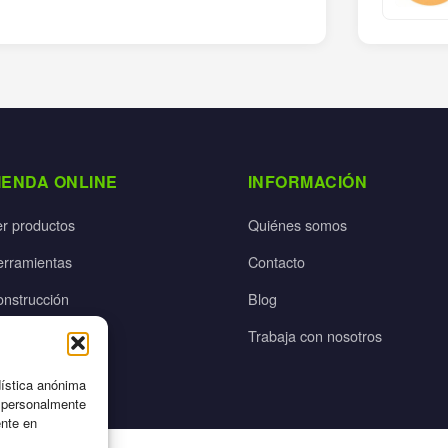
IENDA ONLINE
INFORMACIÓN
er productos
Quiénes somos
erramientas
Contacto
onstrucción
Blog
rdín
Trabaja con nosotros
ectricidad
dística anónima
n personalmente
ente en