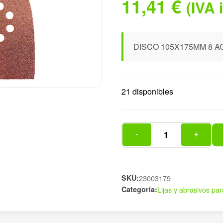
11,41
€
(IVA 
DISCO 105X175MM 8 AG
21 disponibles
-
+
DISCO
105X175MM
8
AGUJ
SKU:
23003179
Categoría:
Lijas y abrasivos par
P120
81
cantidad