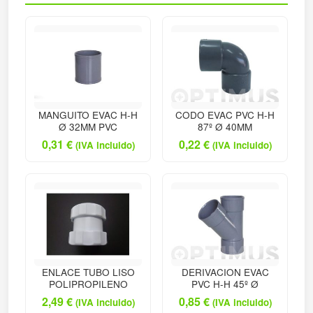
MANGUITO EVAC H-H
CODO EVAC PVC H-H
Ø 32MM PVC
87º Ø 40MM
0,31
€
0,22
€
(IVA incluido)
(IVA incluido)
ENLACE TUBO LISO
DERIVACION EVAC
POLIPROPILENO
PVC H-H 45º Ø
2,49
€
0,85
€
(IVA incluido)
(IVA incluido)