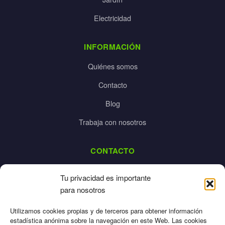
Electricidad
INFORMACIÓN
Quiénes somos
Contacto
Blog
Trabaja con nosotros
CONTACTO
dalpes@dalpes.com
Tu privacidad es importante
925 532 213
para nosotros
L-V: 8:00-14:00 / 16:00-20:00
Utilizamos cookies propias y de terceros para obtener información
estadística anónima sobre la navegación en este Web. Las cookies