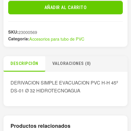
EVAC.PVC
AÑADIR AL CARRITO
H-
H
45º
SKU:
23000569
cantidad
Categoría:
Accesorios para tubo de PVC
DESCRIPCIÓN
VALORACIONES (0)
DERIVACION SIMPLE EVACUACION PVC H-H 45º
DS-01 Ø 32 HIDROTECNOAGUA
Productos relacionados