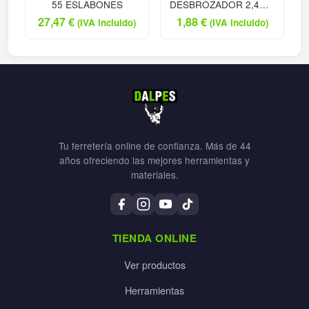
55 ESLABONES
DESBROZADOR 2,4MM
NA
27,47
€
1,88
€
(IVA incluido)
(IVA incluido)
Tu ferretería online de confianza. Más de 44
años ofreciendo las mejores herramientas y
materiales.
TIENDA ONLINE
Ver productos
Herramientas