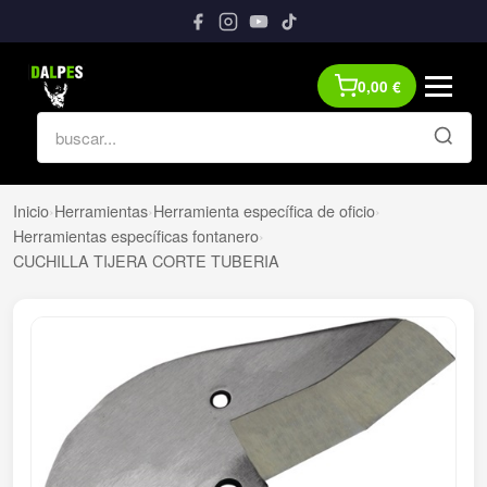
0,00
€
Inicio
›
Herramientas
›
Herramienta específica de oficio
›
Herramientas específicas fontanero
›
CUCHILLA TIJERA CORTE TUBERIA