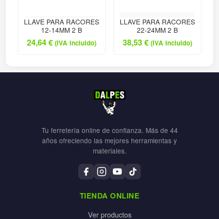
LLAVE PARA RACORES
LLAVE PARA RACORES
12-14MM 2 B
22-24MM 2 B
24,64
€
38,53
€
(IVA incluido)
(IVA incluido)
Tu ferretería online de confianza. Más de 44
años ofreciendo las mejores herramientas y
materiales.
TIENDA ONLINE
Ver productos