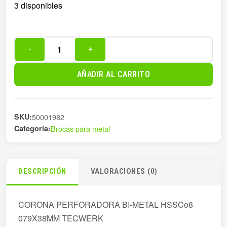
3 disponibles
-
+
CORONA
PERF.
AÑADIR AL CARRITO
Ø
079X38MM
BIMETA
SKU:
50001982
cantidad
Categoría:
Brocas para metal
DESCRIPCIÓN
VALORACIONES (0)
CORONA PERFORADORA BI-METAL HSSCo8
079X38MM TECWERK