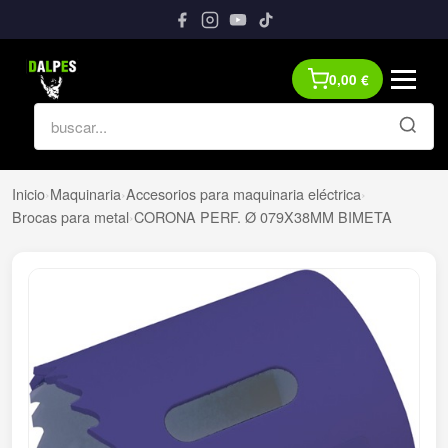
0,00
€
Inicio
›
Maquinaria
›
Accesorios para maquinaria eléctrica
›
Brocas para metal
›
CORONA PERF. Ø 079X38MM BIMETA