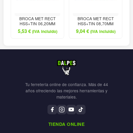
BROCA MET RECT
BROCA MET RECT
HSS+TIN 06,20MM
HSS+TIN 08,70MM
5,53
€
9,04
€
(IVA incluido)
(IVA incluido)
Tu ferretería online de confianza. Más de 44
años ofreciendo las mejores herramientas y
materiales.
TIENDA ONLINE