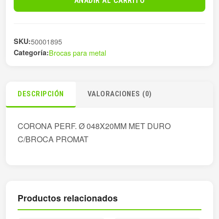
AÑADIR AL CARRITO
Ø
048X20MM
MET
SKU:
50001895
DU
Categoría:
Brocas para metal
cantidad
DESCRIPCIÓN
VALORACIONES (0)
CORONA PERF. Ø 048X20MM MET DURO
C/BROCA PROMAT
Productos relacionados