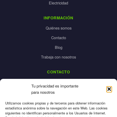
Electricidad
INFORMACIÓN
Quiénes somos
Contacto
Blog
Trabaja con nosotros
CONTACTO
dalpes@dalpes.com
Tu privacidad es importante
925 532 213
para nosotros
L-V: 8:00-14:00 / 16:00-20:00
Utilizamos cookies propias y de terceros para obtener información
estadística anónima sobre la navegación en este Web. Las cookies
siguientes no identifican personalmente a los Usuarios de Internet.