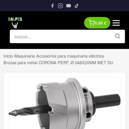
0,00
€
Inicio
›
Maquinaria
›
Accesorios para maquinaria eléctrica
›
Brocas para metal
›
CORONA PERF. Ø 048X20MM MET DU