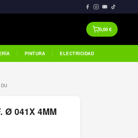
0,00
€
ERÍA
PINTURA
ELECTRICIDAD
 DU
 Ø 041X 4MM