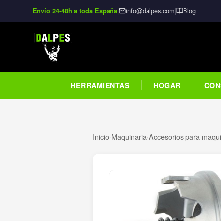
|
info@dalpes.com
|
Blog
Envío 24-48h a toda España
HERRAMIENTAS
HOGAR
CON
Inicio
›
Maquinaria
›
Accesorios para maquin