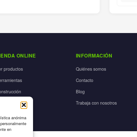
IENDA ONLINE
INFORMACIÓN
er productos
Quiénes somos
erramientas
Contacto
onstrucción
Blog
rdín
Trabaja con nosotros
ectricidad
dística anónima
n personalmente
ente en