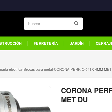
STRUCCIÓN
FERRETERÍA
JARDÍN
CERRAJ
aria eléctrica
›
Brocas para metal
›
CORONA PERF. Ø 041X 4MM MET
CORONA PERF.
MET DU