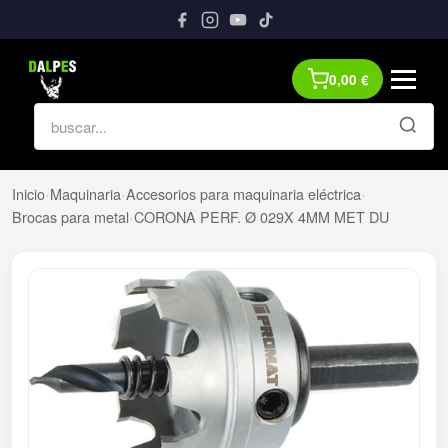
0,00
€
Inicio
›
Maquinaria
›
Accesorios para maquinaria eléctrica
›
Brocas para metal
›
CORONA PERF. Ø 029X 4MM MET DU