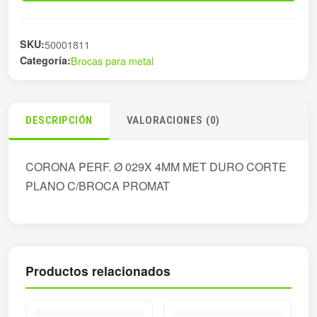
029X
4MM
SKU:
50001811
MET
Categoría:
Brocas para metal
DU
cantidad
DESCRIPCIÓN
VALORACIONES (0)
CORONA PERF. Ø 029X 4MM MET DURO CORTE
PLANO C/BROCA PROMAT
Productos relacionados