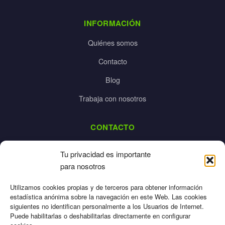
INFORMACIÓN
Quiénes somos
Contacto
Blog
Trabaja con nosotros
CONTACTO
dalpes@dalpes.com
Tu privacidad es importante
925 532 213
para nosotros
L-V: 8:00-14:00 / 16:00-20:00
Utilizamos cookies propias y de terceros para obtener información
estadística anónima sobre la navegación en este Web. Las cookies
siguientes no identifican personalmente a los Usuarios de Internet.
Puede habilitarlas o deshabilitarlas directamente en configurar