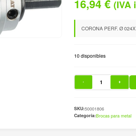
16,94
€
(IVA 
CORONA PERF. Ø 024X
10 disponibles
-
+
CORONA
PERF.
Ø
024X
SKU:
50001806
Categoría:
Brocas para metal
4MM
MET
DU