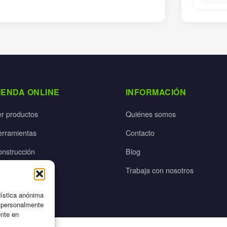
IENDA ONLINE
INFORMACIÓN
er productos
Quiénes somos
erramientas
Contacto
onstrucción
Blog
rdín
Trabaja con nosotros
ectricidad
dística anónima
n personalmente
ente en