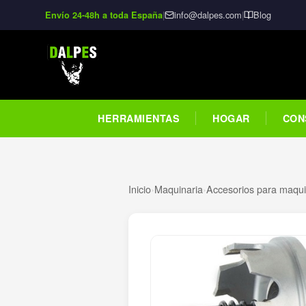
|
info@dalpes.com
|
Blog
Envío 24-48h a toda España
HERRAMIENTAS
HOGAR
CON
Inicio
›
Maquinaria
›
Accesorios para maquin