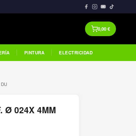
0,00
€
ERÍA
PINTURA
ELECTRICIDAD
 DU
 Ø 024X 4MM