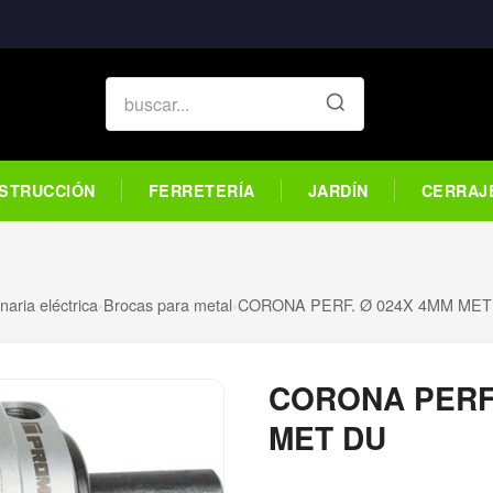
STRUCCIÓN
FERRETERÍA
JARDÍN
CERRAJ
aria eléctrica
›
Brocas para metal
›
CORONA PERF. Ø 024X 4MM MET
CORONA PERF.
MET DU