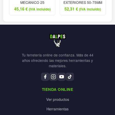
MECANICO 25
EXTERIORES 50-75MM
45,16
€
52,31
€
(IVA incluido)
(IVA incluido)
Tu ferretería online de confianza. Más de 44
años ofreciendo las mejores herramientas y
materiales.
TIENDA ONLINE
Ver productos
Herramientas