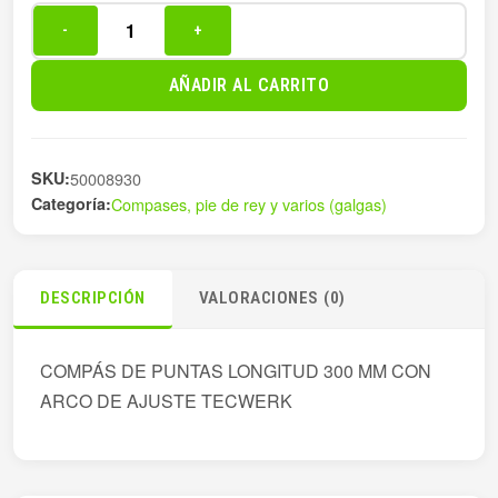
-
+
COMPÁS
DE
AÑADIR AL CARRITO
PUNTAS
300
MM
SKU:
50008930
CON
Categoría:
Compases, pie de rey y varios (galgas)
AR
cantidad
DESCRIPCIÓN
VALORACIONES (0)
COMPÁS DE PUNTAS LONGITUD 300 MM CON
ARCO DE AJUSTE TECWERK