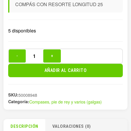
COMPÁS CON RESORTE LONGITUD 25
5 disponibles
-
+
COMPÁS
CON
AÑADIR AL CARRITO
RESORTE
LONGITUD
25
SKU:
50008948
cantidad
Categoría:
Compases, pie de rey y varios (galgas)
DESCRIPCIÓN
VALORACIONES (0)