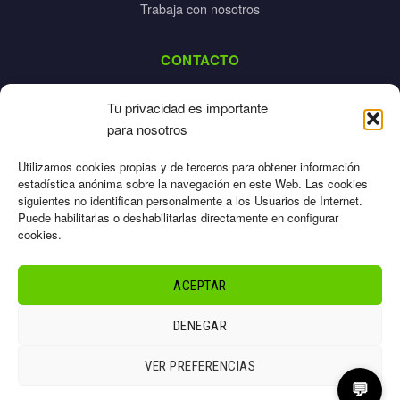
Trabaja con nosotros
CONTACTO
dalpes@dalpes.com
Tu privacidad es importante
925 532 213
para nosotros
L-V: 8:00-14:00 / 16:00-20:00
Utilizamos cookies propias y de terceros para obtener información
estadística anónima sobre la navegación en este Web. Las cookies
siguientes no identifican personalmente a los Usuarios de Internet.
Puede habilitarlas o deshabilitarlas directamente en configurar
cookies.
Aviso Legal
Privacidad
ACEPTAR
Cookies
Términos
DENEGAR
Sitemap
© 2026 Dalpes – Todos los derechos reservados
VER PREFERENCIAS
💬