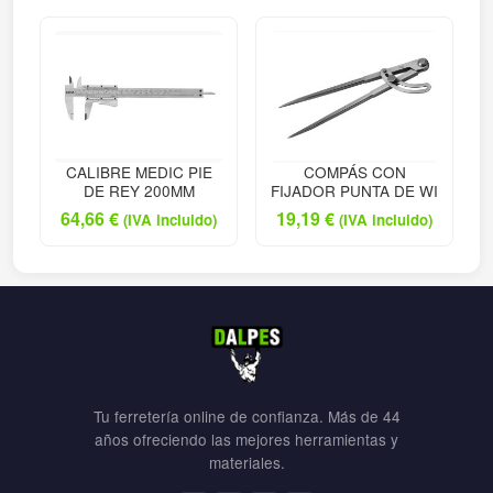
CALIBRE MEDIC PIE
COMPÁS CON
DE REY 200MM
FIJADOR PUNTA DE WI
64,66
€
19,19
€
(IVA incluido)
(IVA incluido)
Tu ferretería online de confianza. Más de 44
años ofreciendo las mejores herramientas y
materiales.