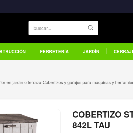
STRUCCIÓN
FERRETERÍA
JARDÍN
CERRAJ
ior en jardín o terraza
›
Cobertizos y garajes para máquinas y herramie
COBERTIZO S
842L TAU