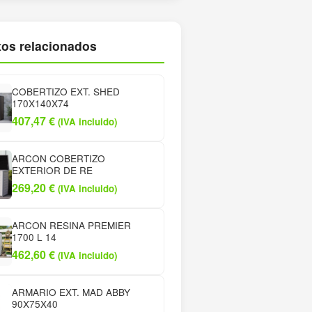
os relacionados
COBERTIZO EXT. SHED
170X140X74
407,47
€
(IVA incluido)
ARCON COBERTIZO
EXTERIOR DE RE
269,20
€
(IVA incluido)
ARCON RESINA PREMIER
1700 L 14
462,60
€
(IVA incluido)
ARMARIO EXT. MAD ABBY
90X75X40