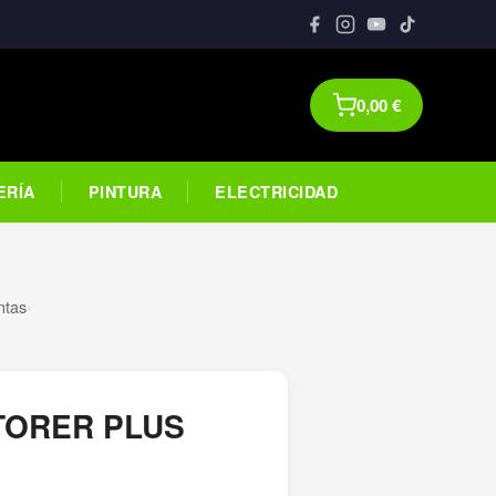
0,00
€
ERÍA
PINTURA
ELECTRICIDAD
ntas
›
TORER PLUS