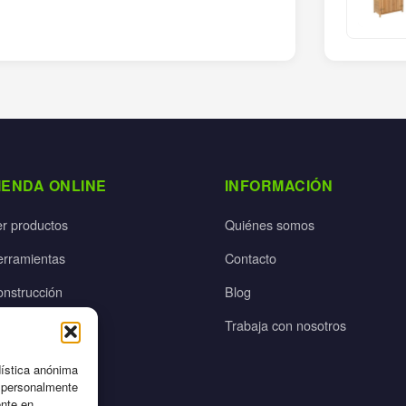
IENDA ONLINE
INFORMACIÓN
er productos
Quiénes somos
erramientas
Contacto
onstrucción
Blog
rdín
Trabaja con nosotros
ectricidad
dística anónima
n personalmente
ente en