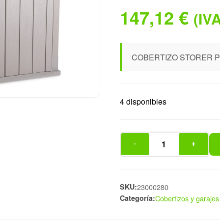
147,12
€
(IVA
COBERTIZO STORER P
4 disponibles
-
+
COBERTIZO
STORER
PLUS
842L
SKU:
23000280
Categoría:
Cobertizos y garaje
TAU
cantidad