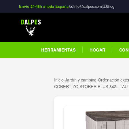
|
info@dalpes.com
|
Blog
Envío 24-48h a toda España
HERRAMIENTAS
HOGAR
CON
Inicio
›
Jardín y camping
›
Ordenación exter
COBERTIZO STORER PLUS 842L TAU