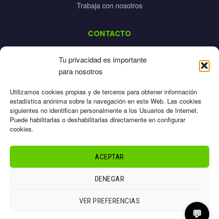
Trabaja con nosotros
CONTACTO
dalpes@dalpes.com
Tu privacidad es importante
925 532 213
para nosotros
L-V: 8:00-14:00 / 16:00-20:00
Utilizamos cookies propias y de terceros para obtener información
estadística anónima sobre la navegación en este Web. Las cookies
siguientes no identifican personalmente a los Usuarios de Internet.
Puede habilitarlas o deshabilitarlas directamente en configurar
cookies.
Aviso Legal
Privacidad
ACEPTAR
Cookies
Términos
DENEGAR
Sitemap
© 2026 Dalpes – Todos los derechos reservados
VER PREFERENCIAS
💬