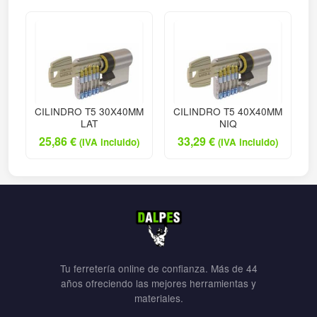
CILINDRO T5 30X40MM
CILINDRO T5 40X40MM
LAT
NIQ
25,86
€
33,29
€
(IVA incluido)
(IVA incluido)
Tu ferretería online de confianza. Más de 44
años ofreciendo las mejores herramientas y
materiales.