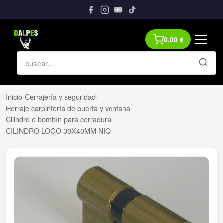
0,00
€
Inicio
›
Cerrajería y seguridad
›
Herraje carpintería de puerta y ventana
›
Cilindro o bombín para cerradura
›
CILINDRO LOGO 30X40MM NIQ