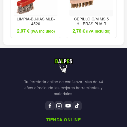
LIMPIA-BUJIAS MLB-
CEPILLO C/M MS 5
4520
HILERAS PUA R
2,07
€
2,76
€
(IVA incluido)
(IVA incluido)
Tu ferretería online de confianza. Más de 44
años ofreciendo las mejores herramientas y
materiales.
TIENDA ONLINE