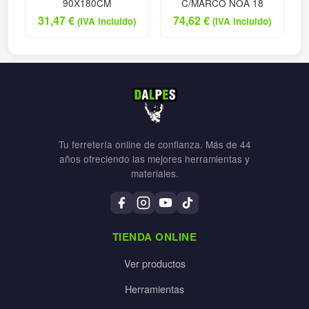
90X180CM
C/MARCO NOA 18
31,47
€
74,62
€
(IVA incluido)
(IVA incluido)
Tu ferretería online de confianza. Más de 44
años ofreciendo las mejores herramientas y
materiales.
TIENDA ONLINE
Ver productos
Herramientas