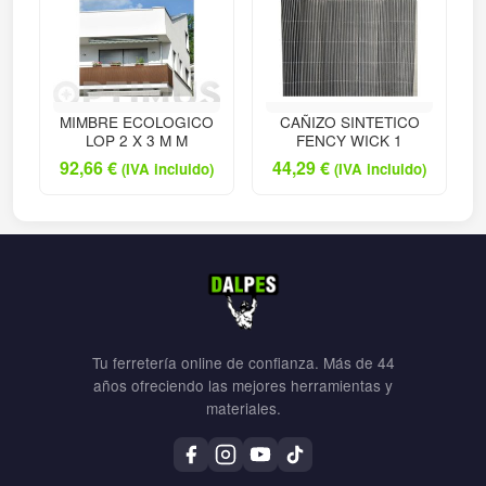
MIMBRE ECOLOGICO
CAÑIZO SINTETICO
LOP 2 X 3 M M
FENCY WICK 1
92,66
€
44,29
€
(IVA incluido)
(IVA incluido)
Tu ferretería online de confianza. Más de 44
años ofreciendo las mejores herramientas y
materiales.