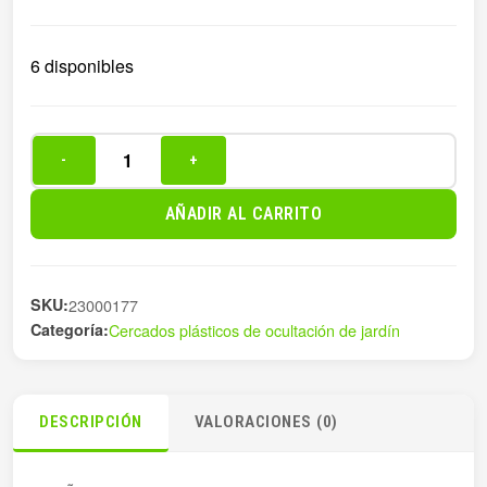
6 disponibles
-
+
CAÑIZO
PVC
AÑADIR AL CARRITO
D.CARA
16
MM
SKU:
23000177
1X3M
Categoría:
Cercados plásticos de ocultación de jardín
C
cantidad
DESCRIPCIÓN
VALORACIONES (0)