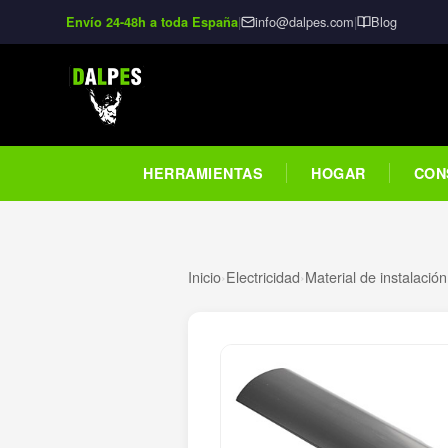
|
info@dalpes.com
|
Blog
Envío 24-48h a toda España
HERRAMIENTAS
HOGAR
CON
Inicio
›
Electricidad
›
Material de instalación