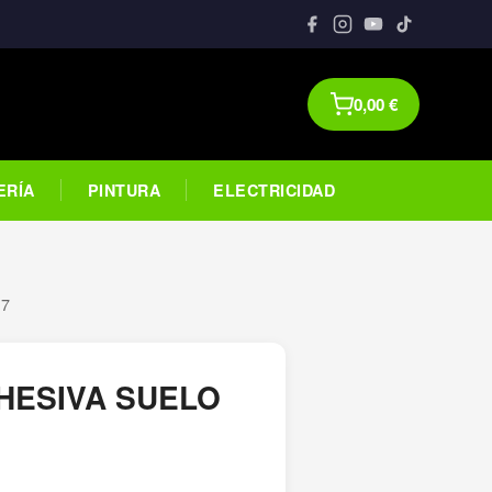
0,00
€
ERÍA
PINTURA
ELECTRICIDAD
 7
HESIVA SUELO