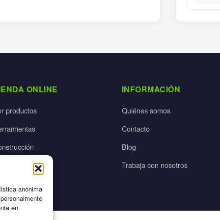
IENDA ONLINE
INFORMACIÓN
er productos
Quiénes somos
erramientas
Contacto
onstrucción
Blog
rdín
Trabaja con nosotros
ectricidad
dística anónima
n personalmente
ente en