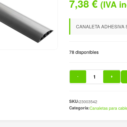
7,38
€
(IVA i
CANALETA ADHESIVA 
78 disponibles
-
+
CANALETA
ADHESIVA
SUELO
GRIS
SKU:
23003542
Categoría:
Canaletas para cabl
7
cantidad