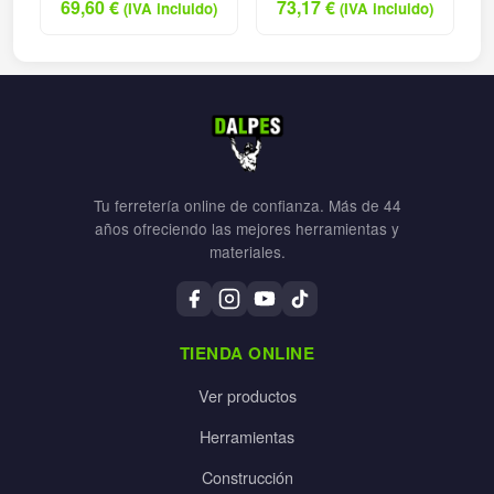
69,60
€
73,17
€
(IVA incluido)
(IVA incluido)
Tu ferretería online de confianza. Más de 44
años ofreciendo las mejores herramientas y
materiales.
TIENDA ONLINE
Ver productos
Herramientas
Construcción