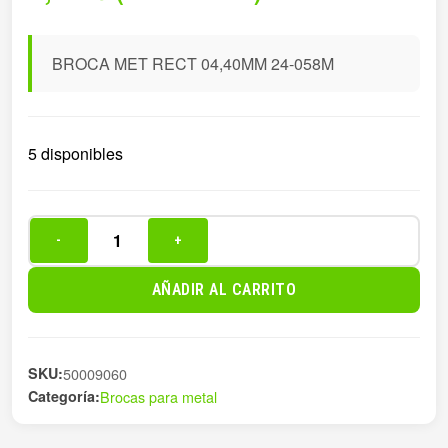
BROCA MET RECT 04,40MM 24-058M
5 disponibles
-
+
BROCA
MET
AÑADIR AL CARRITO
RECT
04,40MM
24-
SKU:
50009060
058M
Categoría:
Brocas para metal
cantidad