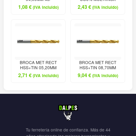
1,08
€
2,43
€
(IVA incluido)
(IVA incluido)
BROCA MET RECT
BROCA MET RECT
HSS+TIN 05,20MM
HSS+TIN 08,70MM
2,71
€
9,04
€
(IVA incluido)
(IVA incluido)
Tu ferretería online de confianza. Más de 44
años ofreciendo las mejores herramientas y