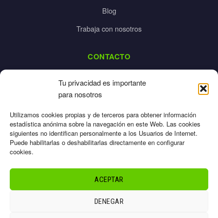
Blog
Trabaja con nosotros
CONTACTO
dalpes@dalpes.com
Tu privacidad es importante
925 532 213
para nosotros
L-V: 8:00-14:00 / 16:00-20:00
Utilizamos cookies propias y de terceros para obtener información
estadística anónima sobre la navegación en este Web. Las cookies
siguientes no identifican personalmente a los Usuarios de Internet.
Puede habilitarlas o deshabilitarlas directamente en configurar
cookies.
Aviso Legal
Privacidad
ACEPTAR
Cookies
Términos
DENEGAR
Sitemap
© 2026 Dalpes – Todos los derechos reservados