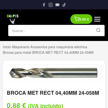
0,00
€
Inicio
›
Maquinaria
›
Accesorios para maquinaria eléctrica
›
Brocas para metal
›
BROCA MET RECT 04,40MM 24-058M
BROCA MET RECT 04,40MM 24-058M
0,88
€
(IVA incluido)