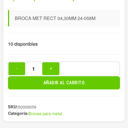
BROCA MET RECT 04,30MM 24-058M
10 disponibles
-
+
BROCA
MET
AÑADIR AL CARRITO
RECT
04,30MM
24-
SKU:
50009059
058M
Categoría:
Brocas para metal
cantidad