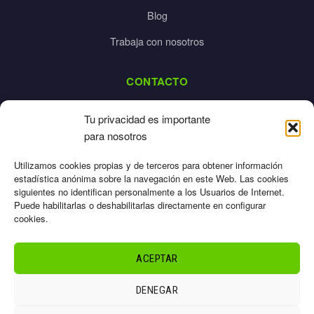
Blog
Trabaja con nosotros
CONTACTO
dalpes@dalpes.com
Tu privacidad es importante
925 532 213
para nosotros
L-V: 8:00-14:00 / 16:00-20:00
Utilizamos cookies propias y de terceros para obtener información
estadística anónima sobre la navegación en este Web. Las cookies
siguientes no identifican personalmente a los Usuarios de Internet.
Puede habilitarlas o deshabilitarlas directamente en configurar
cookies.
Aviso Legal
Privacidad
ACEPTAR
Cookies
Términos
DENEGAR
Sitemap
© 2026 Dalpes – Todos los derechos reservados