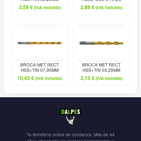
3,59
€
2,88
€
(IVA incluido)
(IVA incluido)
BROCA MET RECT
BROCA MET RECT
HSS+TIN 07,90MM
HSS+TIN 03,25MM
10,43
€
2,15
€
(IVA incluido)
(IVA incluido)
Tu ferretería online de confianza. Más de 44
años ofreciendo las mejores herramientas y