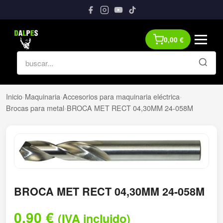
0,00
€
Inicio
›
Maquinaria
›
Accesorios para maquinaria eléctrica
›
Brocas para metal
›
BROCA MET RECT 04,30MM 24-058M
BROCA MET RECT 04,30MM 24-058M
0,90
€
(IVA incluido)