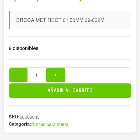
BROCA MET RECT 01,50MM 09-032M
8 disponibles
-
+
BROCA
MET
AÑADIR AL CARRITO
RECT
01,50MM
09-
SKU:
50009043
032M
Categoría:
Brocas para metal
cantidad