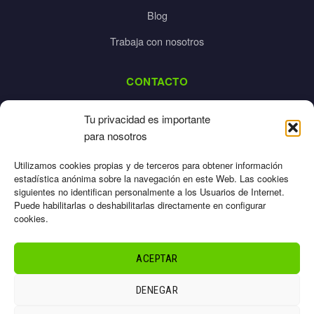
Blog
Trabaja con nosotros
CONTACTO
dalpes@dalpes.com
Tu privacidad es importante
925 532 213
para nosotros
L-V: 8:00-14:00 / 16:00-20:00
Utilizamos cookies propias y de terceros para obtener información
estadística anónima sobre la navegación en este Web. Las cookies
siguientes no identifican personalmente a los Usuarios de Internet.
Puede habilitarlas o deshabilitarlas directamente en configurar
cookies.
Aviso Legal
Privacidad
ACEPTAR
Cookies
Términos
DENEGAR
Sitemap
© 2026 Dalpes – Todos los derechos reservados