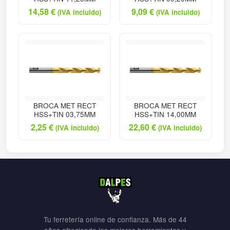
14,58
€
9,09
€
(IVA incluido)
(IVA incluido)
BROCA MET RECT
BROCA MET RECT
HSS+TIN 03,75MM
HSS+TIN 14,00MM
2,25
€
22,60
€
(IVA incluido)
(IVA incluido)
Tu ferretería online de confianza. Más de 44
años ofreciendo las mejores herramientas y