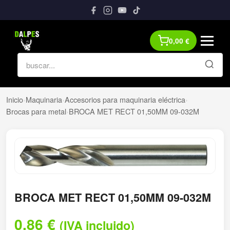
0,00
€
Inicio
›
Maquinaria
›
Accesorios para maquinaria eléctrica
›
Brocas para metal
›
BROCA MET RECT 01,50MM 09-032M
BROCA MET RECT 01,50MM 09-032M
0,86
€
(IVA incluido)