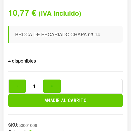
10,77
€
(IVA incluido)
BROCA DE ESCARIADO CHAPA 03-14
4 disponibles
-
+
BROCA
DE
AÑADIR AL CARRITO
ESCARIADO
CHAPA
03-
SKU:
50001006
14