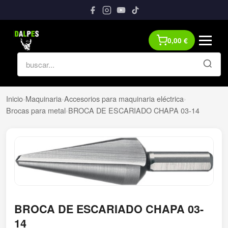
0,00
€
Inicio
›
Maquinaria
›
Accesorios para maquinaria eléctrica
›
Brocas para metal
›
BROCA DE ESCARIADO CHAPA 03-14
BROCA DE ESCARIADO CHAPA 03-
14